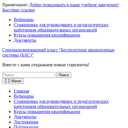
Перейти
Примечание:
Добро пожаловать в наше учебное заведение!
к
Быстрые ссылки
содержимому
Вебинары
Стажировка для руководящих и педагогических
работников образовательных организаций
Курсы повышения квалификации
Документы
Специализированный класс "Беспилотные авиационные
системы (БАС)"
Вместе с вами открываем новые горизонты!
Поиск
по:
Меню
Главная
Вебинары
Стажировка для руководящих и педагогических
работников образовательных организаций
Курсы повышения квалификации
Документы
Достижения
Публикации