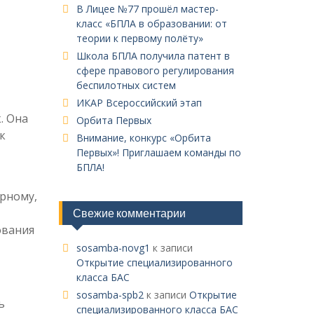
В Лицее №77 прошёл мастер-
класс «БПЛА в образовании: от
теории к первому полёту»
Школа БПЛА получила патент в
сфере правового регулирования
беспилотных систем
ИКАР Всероссийский этап
. Она
Орбита Первых
к
Внимание, конкурс «Орбита
Первых»! Приглашаем команды по
БПЛА!
арному,
Свежие комментарии
ования
sosamba-novg1
к записи
Открытие специализированного
класса БАС
sosamba-spb2
к записи
Открытие
ь
специализированного класса БАС