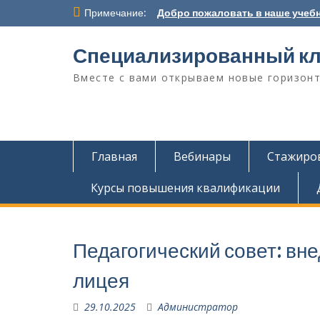
Перейти
Примечание:
Добро пожаловать в наше учебн
к
содержимому
Специализированный кл
Вместе с вами открываем новые горизонт
Главная
Вебинары
Стажиров
Курсы повышения квалификации
Педагогический совет: вн
лицея
29.10.2025
Администратор