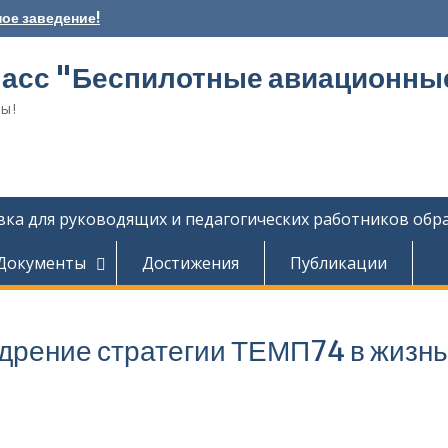
ое заведение!
асс "Беспилотные авиационны
ы!
ка для руководящих и педагогических работников обр
Документы
Достижения
Публикации
едрение стратегии ТЕМП74 в жизнь