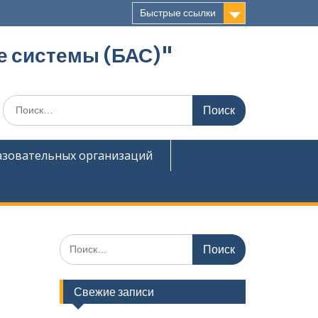
Быстрые ссылки
е системы (БАС)"
Поиск
по:
азовательных организаций
Поиск
по:
Свежие записи