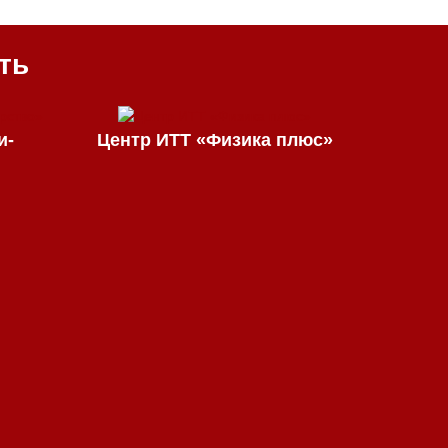
ть
и-
Центр ИТТ «Физика плюс»