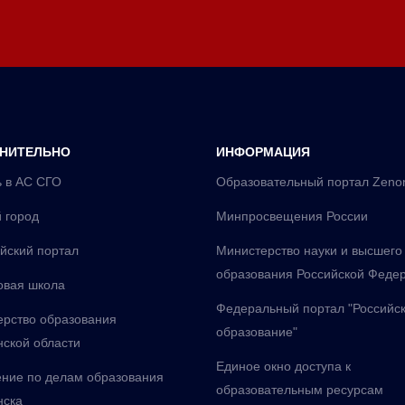
НИТЕЛЬНО
ИНФОРМАЦИЯ
 в АС СГО
Образовательный портал Zeno
 город
Минпросвещения России
йский портал
Министерство науки и высшего
образования Российской Феде
овая школа
Федеральный портал "Российс
рство образования
образование"
ской области
Единое окно доступа к
ние по делам образования
образовательным ресурсам
нска