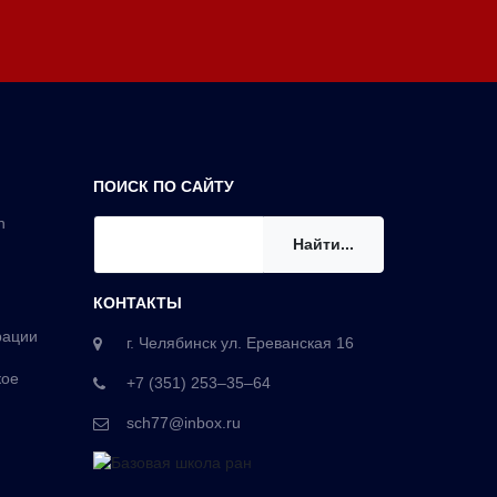
ПОИСК ПО САЙТУ
n
Найти...
КОНТАКТЫ
рации
г. Челябинск ул. Ереванская 16
кое
+7 (351) 253‒35‒64
sch77@inbox.ru