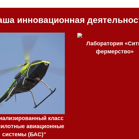
аша инновационная деятельнос
Лаборатория «Сит
фермерство»
иализированный класс
пилотные авиационные
системы (БАС)"