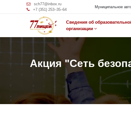
sch77@inbox.ru
Муниципальное авто
+7 (351) 253‒35‒64
Сведения об образовательно
организации
Акция "Сеть безоп