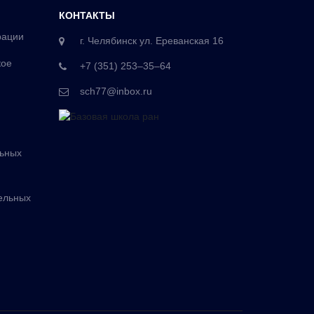
КОНТАКТЫ
рации
г. Челябинск ул. Ереванская 16
кое
+7 (351) 253‒35‒64
sch77@inbox.ru
льных
ельных