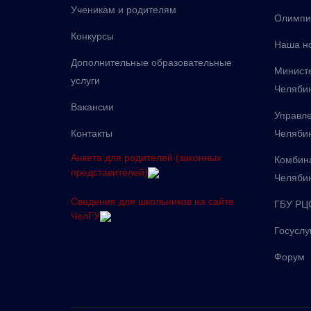
Ученикам и родителям
Олимпи
Конкурсы
Наша н
Дополнительные образовательные
Министе
услуги
Челябин
Вакансии
Управле
Контакты
Челяби
Анкета для родителей (законных
Комбина
представителей)
Челяби
Сведения для школьников на сайте
ГБУ РЦ
ЧелГУ
Госуслу
Форум