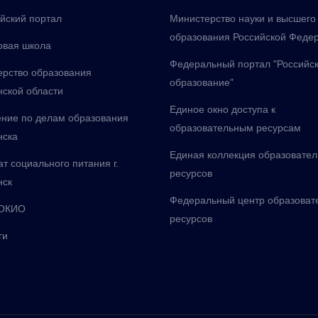
йский портал
Министерство науки и высшего
образования Российской Феде
овая школа
Федеральный портал "Российс
рство образования
образование"
ской области
Единое окно доступа к
ние по делам образования
образовательным ресурсам
нска
Единая коллекция образовате
т социального питания г.
ресурсов
нск
Федеральный центр образоват
ОКИО
ресурсов
ги