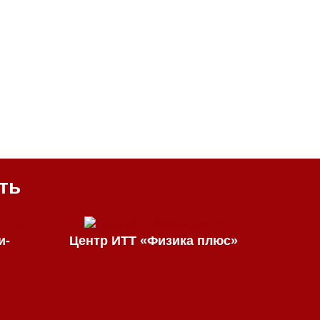
ть
и-
Центр ИТТ «Физика плюс»