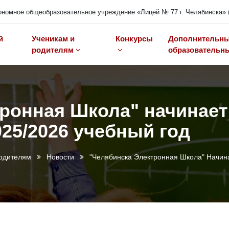
номное общеобразовательное учреждение «Лицей № 77 г. Челябинска» 
й
Ученикам и
Конкурсы
Дополнительн
родителям
образовательны
ронная Школа" начинает
25/2026 учебный год
одителям
Новости
"Челябинска Электронная Школа" Начин