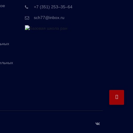
кое
+7 (351) 253‒35‒64
sch77@inbox.ru
льных
ельных