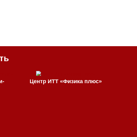
ть
и-
Центр ИТТ «Физика плюс»