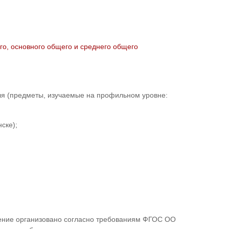
о, основного общего и среднего общего
иля (предметы, изучаемые на профильном уровне:
ске);
чение организовано согласно требованиям ФГОС ОО