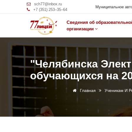
sch77@inbox.ru
Муниципальное авто
+7 (351) 253‒35‒64
Сведения об образовательно
организации
"Челябинска Элект
обучающихся на 20
Главная
Ученикам И Р