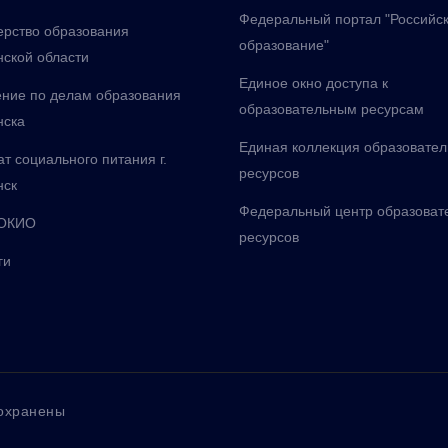
Федеральный портал "Российс
рство образования
образование"
ской области
Единое окно доступа к
ние по делам образования
образовательным ресурсам
нска
Единая коллекция образовате
т социального питания г.
ресурсов
нск
Федеральный центр образоват
ОКИО
ресурсов
ги
сохранены