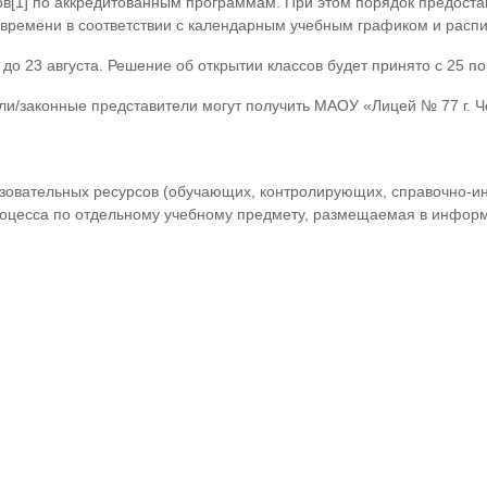
в[1] по аккредитованным программам. При этом порядок предоста
времени в соответствии с календарным учебным графиком и расп
до 23 августа. Решение об открытии классов будет принято с 25 по 
и/законные представители могут получить МАОУ «Лицей № 77 г. Че
азовательных ресурсов (обучающих, контролирующих, справочно-и
роцесса по отдельному учебному предмету, размещаемая в информ