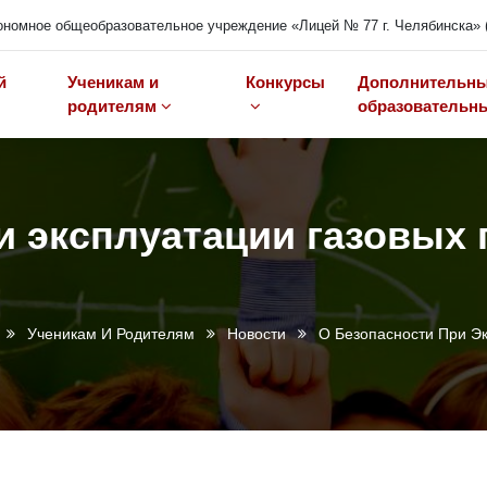
номное общеобразовательное учреждение «Лицей № 77 г. Челябинска» 
й
Ученикам и
Конкурсы
Дополнительн
родителям
образовательны
и эксплуатации газовых 
Ученикам И Родителям
Новости
О Безопасности При Эк