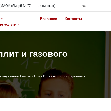
(МАОУ «Лицей № 77 г. Челябинска»)
ые
Вакансии
Контакты
е услуги
плит и газового
сплуатации Газовых Плит И Газового Оборудования