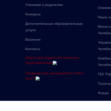
Ученикам и родителям
Олимпи
Конкурсы
Наша н
Дополнительные образовательные
Министе
услуги
Челябин
Вакансии
Управле
Контакты
Челяби
Анкета для родителей (законных
Комбина
представителей)
Челяби
Сведения для школьников на сайте
ГБУ РЦ
ЧелГУ
Госуслу
Форум