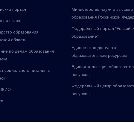
йский портал
Министерство науки и высшего
образования Российской Феде
овая школа
Федеральный портал "Российс
рство образования
образование"
ской области
Единое окно доступа к
ние по делам образования
образовательным ресурсам
нска
Единая коллекция образовате
т социального питания г.
ресурсов
нск
Федеральный центр образоват
ОКИО
ресурсов
ги