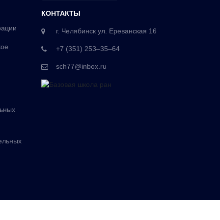
КОНТАКТЫ
рации
г. Челябинск ул. Ереванская 16
кое
+7 (351) 253‒35‒64
sch77@inbox.ru
льных
ельных