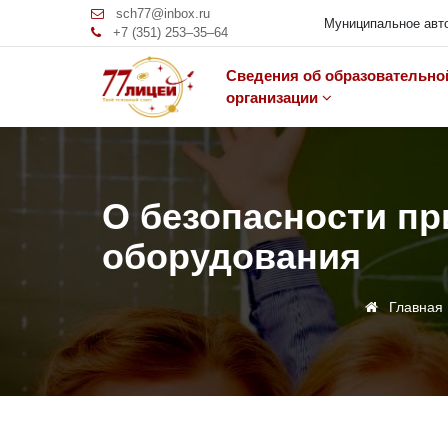
sch77@inbox.ru
Муниципальное авто
+7 (351) 253‒35‒64
Сведения об образовательно
организации
О безопасности пр
оборудования
Главная