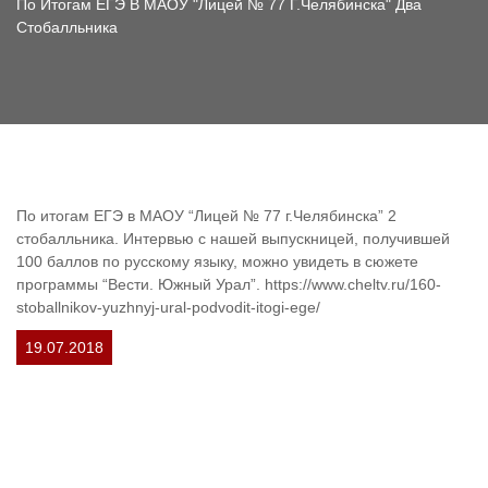
По Итогам ЕГЭ В МАОУ "Лицей № 77 Г.Челябинска" Два
Стобалльника
По итогам
ЕГЭ
в
МАОУ
“Лицей № 77 г.Челябинска” 2
стобалльника. Интервью с нашей выпускницей, получившей
100 баллов по русскому языку, можно увидеть в сюжете
программы “Вести. Южный Урал”. https://www.cheltv.ru/160-
stoballnikov-yuzhnyj-ural-podvodit-itogi-ege/
19.07.2018