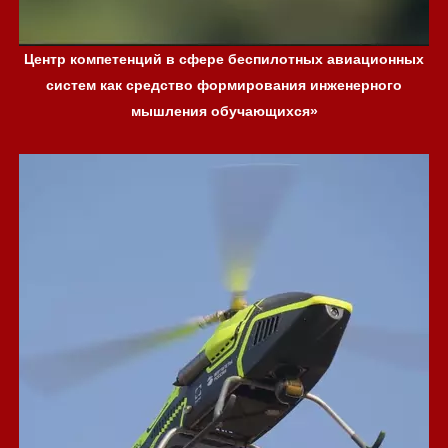
Центр компетенций в сфере беспилотных авиационных
систем как средство формирования инженерного
мышления обучающихся»