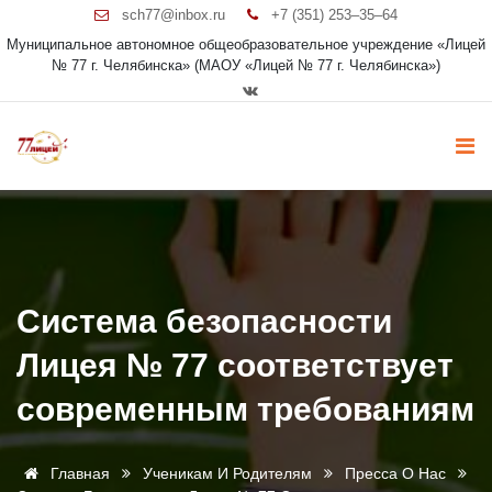
sch77@inbox.ru
+7 (351) 253‒35‒64
Муниципальное автономное общеобразовательное учреждение «Лицей
№ 77 г. Челябинска» (МАОУ «Лицей № 77 г. Челябинска»)
Система безопасности
Лицея № 77 соответствует
современным требованиям
Главная
Ученикам И Родителям
Пресса О Нас