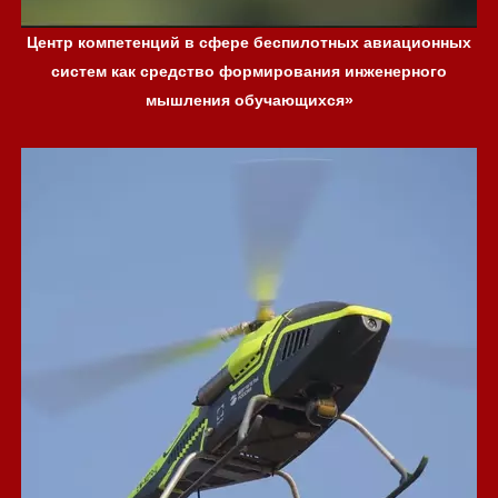
Центр компетенций в сфере беспилотных авиационных
систем как средство формирования инженерного
мышления обучающихся»