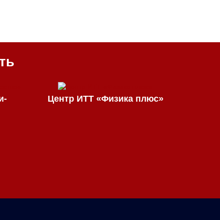
ть
и-
Центр ИТТ «Физика плюс»