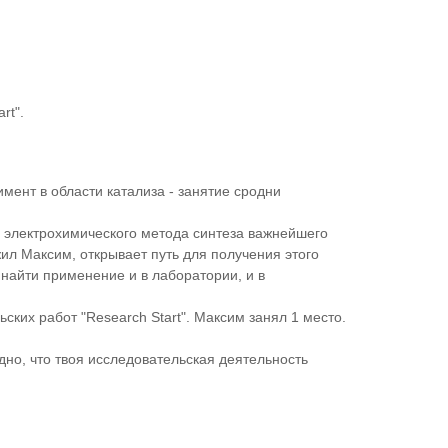
rt".
мент в области катализа - занятие сродни
о электрохимического метода синтеза важнейшего
ил Максим, открывает путь для получения этого
найти применение и в лаборатории, и в
ких работ "Research Start". Максим занял 1 место.
но, что твоя исследовательская деятельность