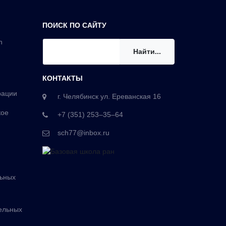
ПОИСК ПО САЙТУ
n
Найти...
КОНТАКТЫ
рации
г. Челябинск ул. Ереванская 16
кое
+7 (351) 253‒35‒64
sch77@inbox.ru
льных
ельных