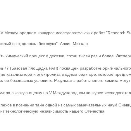
V Международном конкурсе исследовательских работ "Research Sta
усклый свет, колокол без звука". Алвин Митташ
ь химический процесс в десятки, сотни тысяч раз и более. Экспери
 № 77 (Базовая площадка РАН) посвящён разработке оригинальног
е катализатора и электролиза в одном реакторе, которое предлож
лее безопасных условиях. Результаты работы юного химика могут 
чила высокую оценку на V Международном конкурсе исследовательс
ехов в познании тайн одной из самых замечательных наук! Очевид
ит технологическую независимость нашего Отечества.