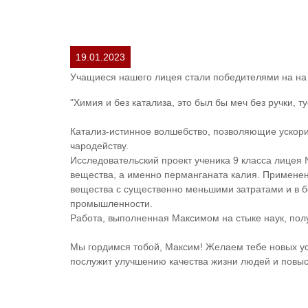
19.01.2023
Учащиеся нашего лицея стали победителями на на 
"Химия и без катализа, это был бы меч без ручки, т
Катализ-истинное волшебство, позволяющие ускорит
чародейству.
Исследовательский проект ученика 9 класса лицея
вещества, а именно перманганата калия. Применени
вещества с существенно меньшими затратами и в бо
промышленности.
Работа, выполненная Максимом на стыке наук, полу
Мы гордимся тобой, Максим! Желаем тебе новых усп
послужит улучшению качества жизни людей и повыс