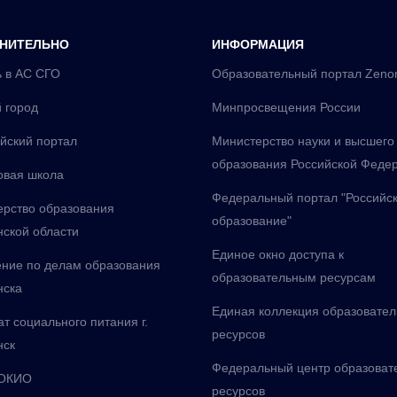
НИТЕЛЬНО
ИНФОРМАЦИЯ
 в АС СГО
Образовательный портал Zeno
 город
Минпросвещения России
йский портал
Министерство науки и высшего
образования Российской Феде
овая школа
Федеральный портал "Российс
рство образования
образование"
ской области
Единое окно доступа к
ние по делам образования
образовательным ресурсам
нска
Единая коллекция образовате
т социального питания г.
ресурсов
нск
Федеральный центр образоват
ОКИО
ресурсов