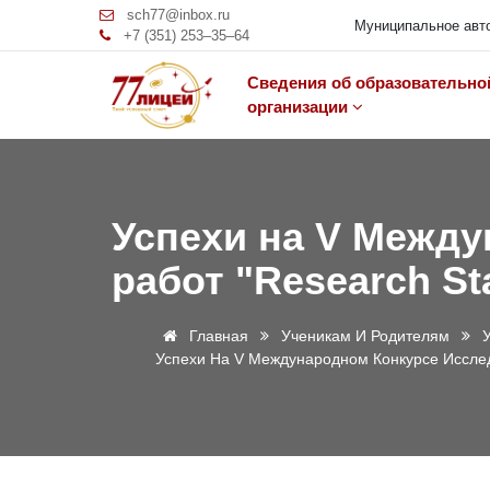
sch77@inbox.ru
Муниципальное авто
+7 (351) 253‒35‒64
Сведения об образовательно
организации
Успехи на V Между
работ "Research St
Главная
Ученикам И Родителям
Успехи На V Международном Конкурсе Исследо