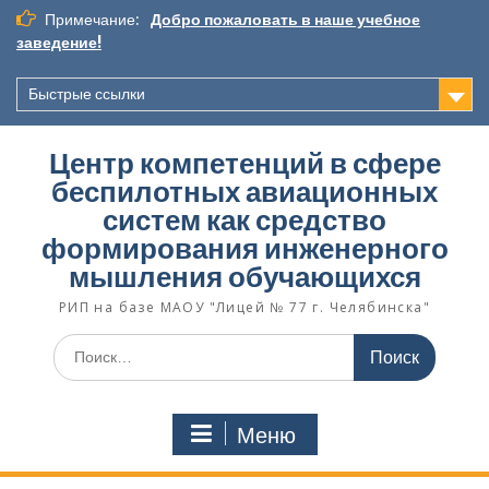
П
Примечание:
Добро пожаловать в наше учебное
е
заведение!
р
е
Быстрые ссылки
й
т
и
Центр компетенций в сфере
к
беспилотных авиационных
с
систем как средство
о
д
формирования инженерного
е
мышления обучающихся
р
РИП на базе МАОУ "Лицей № 77 г. Челябинска"
ж
и
П
м
о
о
и
м
с
у
Меню
к
п
о