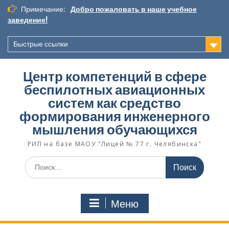
П
Примечание:
Добро пожаловать в наше учебное
е
заведение!
р
е
Быстрые ссылки
й
т
и
Центр компетенций в сфере
к
беспилотных авиационных
с
систем как средство
о
д
формирования инженерного
е
мышления обучающихся
р
РИП на базе МАОУ "Лицей № 77 г. Челябинска"
ж
и
П
м
о
о
и
м
с
у
Меню
к
п
о