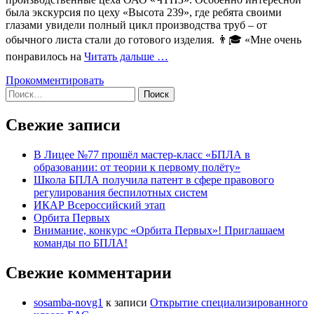
была экскурсия по цеху «Высота 239», где ребята своими
глазами увидели полный цикл производства труб – от
обычного листа стали до готового изделия. 👨🎓 «Мне очень
понравилось на
Читать дальше …
Прокомментировать
Поиск
по:
Свежие записи
В Лицее №77 прошёл мастер-класс «БПЛА в
образовании: от теории к первому полёту»
Школа БПЛА получила патент в сфере правового
регулирования беспилотных систем
ИКАР Всероссийский этап
Орбита Первых
Внимание, конкурс «Орбита Первых»! Приглашаем
команды по БПЛА!
Свежие комментарии
sosamba-novg1
к записи
Открытие специализированного