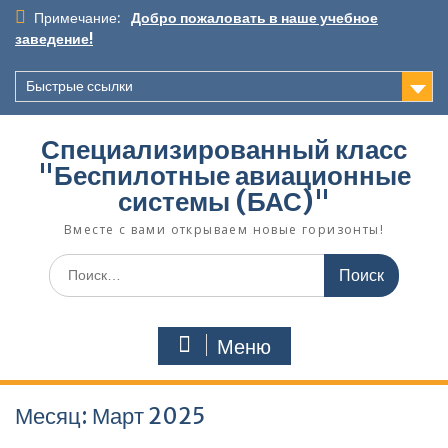
Перейти
Примечание:
Добро пожаловать в наше учебное
к
заведение!
содержимому
Быстрые ссылки
Специализированный класс
"Беспилотные авиационные
системы (БАС)"
Вместе с вами открываем новые горизонты!
Поиск
по:
Меню
Месяц:
Март 2025