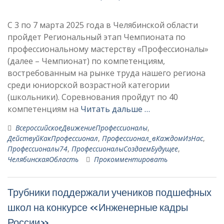
С 3 по 7 марта 2025 года в Челябинской области
пройдет Региональный этап Чемпионата по
профессиональному мастерству «Профессионалы»
(далее – Чемпионат) по компетенциям,
востребованным на рынке труда нашего региона
среди юниорской возрастной категории
(школьники). Соревнования пройдут по 40
компетенциям на
Читать дальше …
ВсероссийскоеДвижениеПрофессионалы
,
ДействуйКакПрофессионал
,
Профессионал_вКаждомИзНас
,
Профессионалы74
,
ПрофессионалыСоздаемБудущее
,
ЧелябинскаяОбласть
Прокомментировать
Трубники поддержали учеников подшефных
школ на конкурсе «Инженерные кадры
России»