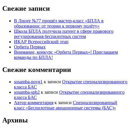
по:
Свежие записи
В Лицее №77 прошёл мастер-класс «БПЛА в
образовании: от теории к первому полёту»
Школа БПЛА получила патент в сфере правового
регулирования беспилотных систем
ИКАР Всероссийский этап
Орбита Первых
Внимание, конкурс «Орбита Первых»! Приглашаем
команды по БПЛА!
Свежие комментарии
sosamba-novg1
к записи
Открытие специализированного
класса БАС
sosamba-spb2
к записи
Открытие специализированного
класса БАС
Автор комментария
к записи
Специализированный
класс «Беспилотные авиационные системы (БАС)»
Архивы