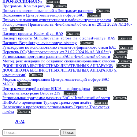
ПРОФЕССИОНАЛУ»
Скачать
Программа_Крылья разума
Скачать
Приказ о внесении изменений в Программу развития
Скачать
Положение о Центре компетенций в сфере БАС
Скачать
Приказ о назначении отвественного и рабочей группы проекта
Скачать
Распоряжение Правительства Челябинской области от 20.12.2023г №1240-
рп
Скачать
Паспорт проекта_Kadry_dlya_BAS
Скачать
Паспорт проекта_Stimulirovanie_sprosa_na_otechestvennye_BAS
Скачать
Паспорт_Bespilotnye_aviacionnye_sistemy
Скачать
Руководство по использованию элементов фирменного стиля БАС
Скачать
Перечень ОО (Минпросвещения, от 21.02.2024 № АЗ-30-05вн)
Скачать
Региональная программа развития БАС в Челябинской области
Скачать
Метод. рекомендации по созданию специализированных классов
Скачать
ДООП ШКОЛА БЕСПИЛОТНЫХ ЛЕТАТЕЛЬНЫХ АППАРАТОВ
Скачать
ДООП ШКОЛА БЕСПИЛОТНЫХ ЛЕТАТЕЛЬНЫХ АППАРАТОВ (с
изменениями)
Скачать
Модель функционирования Центра компетенций в сфере БАС
МАОУ
Скачать
Центр компетенций в сфере БПЛА — инфографика
Скачать
Приказ на экскурсию Высота 239
Скачать
Региональная программа развития БАС в Челябинской области
Скачать
ПРИКАЗ о проведении Турнира Траектория полёта
Скачать
Положение о проведении регионального Турнира Траектория
полёта
Скачать
2024
Поиск