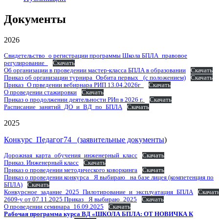
Документы
2026
Свидетельство_о регистрации программы Школа БПЛА_правовое
регулирование_
Скачать
Об организации в проведении мастер-класса БПЛА в образовании
Скачать
Приказ об организации турнира_Орбита первых_ (с положением)
Скачать
Приказ_О прведении вебирнара РИП 13.04.2026г_
Скачать
О проведении стажировки
Скачать
Приказ о продолжении деятельности РИп в 2026 г.
Скачать
Расписание_занятий_ДО_и_ВД_по_БПЛА
Скачать
2025
Конкурс_Педагог74_ (заявительные документы
)
Дорожная_карта_обучения_инженерный_класс
Скачать
Приказ. Инженерный класс
Скачать
Приказ о проведении методического коворкинга
Скачать
Приказ о проведении конкурса _Я выбираю_ на базе лицея (компетенция по
БПЛА)
Скачать
Конкурсное_задание_2025_Пилотирование_и_эксплуатация_БПЛА
Скачат
2609-у от 07.11.2025 Приказ _Я выбираю_2025
Скачать
О проведении семинара_16.09.2025
Скачать
Рабочая программа курса ВД
«ШКОЛА БПЛА: ОТ НОВИЧКА К