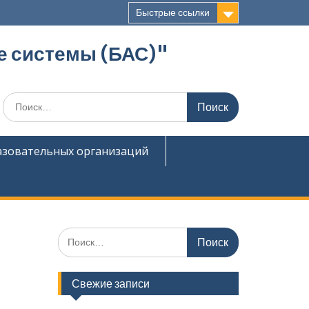
Быстрые ссылки
е системы (БАС)"
Поиск
по:
азовательных организаций
Поиск
по:
Свежие записи