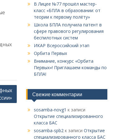
В Лицее №77 прошёл мастер-
класс «БПЛА в образовании: от
ые
теории к первому полёту»
Школа БПЛА получила патент в
сфере правового регулирования
беспилотных систем
адных
ИКАР Всероссийский этап
Орбита Первых
Внимание, конкурс «Орбита
Первых»! Приглашаем команды по
БПЛА!
ефных
Свежие комментарии
ссии»
sosamba-novg1
к записи
Открытие специализированного
класса БАС
sosamba-spb2
к записи
Открытие
специализированного класса БАС