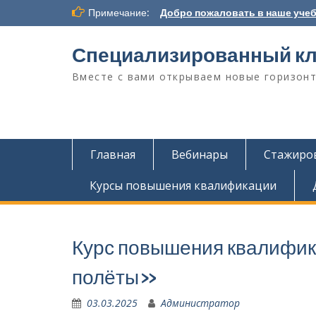
Перейти
Примечание:
Добро пожаловать в наше учеб
к
содержимому
Специализированный кл
Вместе с вами открываем новые горизонт
Главная
Вебинары
Стажиров
Курсы повышения квалификации
Курс повышения квалифи
полёты»
03.03.2025
Администратор