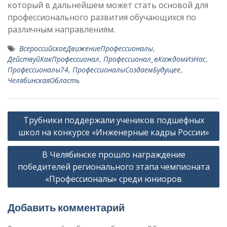
который в дальнейшем может стать основой для
профессионального развития обучающихся по
различным направлениям.
ВсероссийскоеДвижениеПрофессионалы
,
ДействуйКакПрофессионал
,
Профессионал_вКаждомИзНас
,
Профессионалы74
,
ПрофессионалыСоздаемБудущее
,
ЧелябинскаяОбласть
Навигация
Трубники поддержали учеников подшефных
по
школ на конкурсе «Инженерные кадры России»
записям
В Челябинске прошло награждение
победителей регионального этапа чемпионата
«Профессионалы» среди юниоров
Добавить комментарий