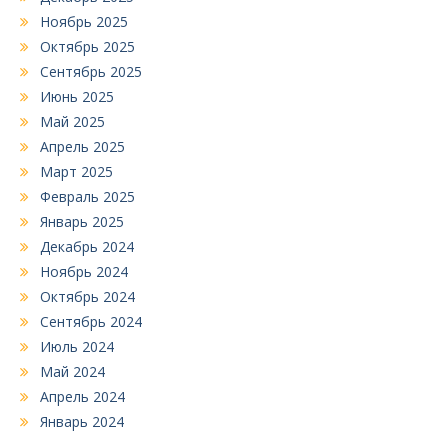
Ноябрь 2025
Октябрь 2025
Сентябрь 2025
Июнь 2025
Май 2025
Апрель 2025
Март 2025
Февраль 2025
Январь 2025
Декабрь 2024
Ноябрь 2024
Октябрь 2024
Сентябрь 2024
Июль 2024
Май 2024
Апрель 2024
Январь 2024