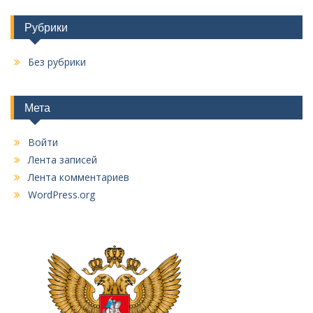
Рубрики
Без рубрики
Мета
Войти
Лента записей
Лента комментариев
WordPress.org