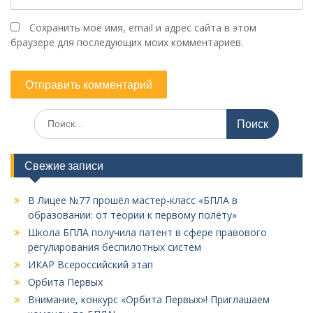
Сохранить моё имя, email и адрес сайта в этом
браузере для последующих моих комментариев.
Поиск
по:
Свежие записи
В Лицее №77 прошёл мастер-класс «БПЛА в
образовании: от теории к первому полёту»
Школа БПЛА получила патент в сфере правового
регулирования беспилотных систем
ИКАР Всероссийский этап
Орбита Первых
Внимание, конкурс «Орбита Первых»! Приглашаем