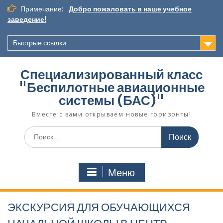
Перейти
Примечание:
Добро пожаловать в наше учебное
к
заведение!
содержимому
Быстрые ссылки
Специализированный класс
"Беспилотные авиационные
системы (БАС)"
Вместе с вами открываем новые горизонты!
Поиск
по:
Меню
ЭКСКУРСИЯ ДЛЯ ОБУЧАЮЩИХСЯ