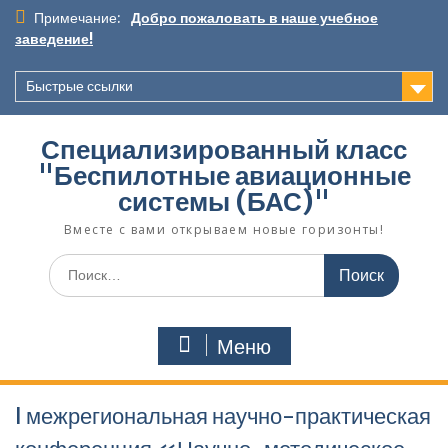
Перейти
Примечание:
Добро пожаловать в наше учебное
к
заведение!
содержимому
Быстрые ссылки
Специализированный класс
"Беспилотные авиационные
системы (БАС)"
Вместе с вами открываем новые горизонты!
Поиск
по:
Меню
I межрегиональная научно-практическая