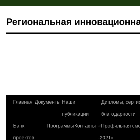
Региональная инновационн
Главная
Документы
Наши
Дипломы, серти
Перейти
публикации
благодарности
к
Банк
Программы
Контакты
«Профильная см
содержимому
проектов
-2021»