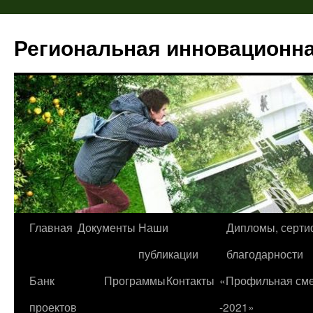
Региональная инновационн
Главная
Документы
Наши
Дипломы, серти
Перейти
публикации
благодарности
к
Банк
Программы
Контакты
«Профильная см
содержимому
проектов
-2021»