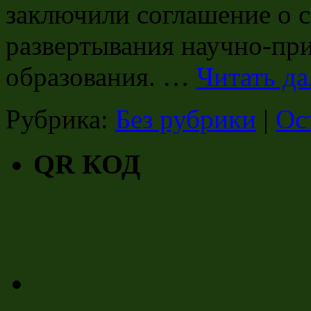
заключили соглашение о с
развертывания научно-пр
образования. …
Читать д
Рубрика:
Без рубрики
|
Ос
QR КОД