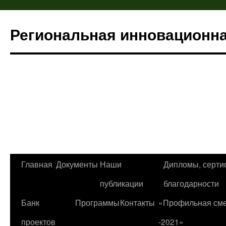
Региональная инновационн
Главная
Документы
Наши
Дипломы, серти
Перейти
публикации
благодарности
к
Банк
Программы
Контакты
«Профильная см
содержимому
проектов
-2021»